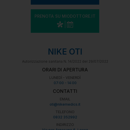
PRENOTA SU MIODOTTORE.IT
INIZIA IL VIRTUAL TOUR
INIZIA IL VIRTUAL TOUR
NIKE OTI
Autorizzazione sanitaria N. 14/2022 del 29/07/2022
ORARI DI APERTURA
OSSIGENOTERAPIA
POLIAMBULATORIO
LUNEDÌ - VENERDÌ
07:00 - 14:00
CONTATTI
Una terapia sicura e capace di
Un team di specialisti che
EMAIL
oti@nikemedics.it
garantire risultati clinici a volte
collaborano in sinergia ci
TELEFONO
impensabili
consente di offrire servizi di alta
0832 352992
INDIRIZZO
qualità.
Via per Arnesano 6, Lecce